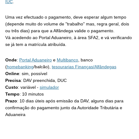
IUC
.
Uma vez efectuado o pagamento, deve esperar algum tempo
(depende muito do volume de "trabalho" mas, regra geral, dois
ou três dias) para que a Alfândega valide o pagamento.
Vá acedendo ao Portal Aduaneiro, à área SFA2, e vá verificando
se já tem a matrícula atribuída.
Onde
:
Portal Aduaneiro
e
Multibanco
, banco
(
homebanking
/balcão),
tesourarias Finanças/Alfândegas
Online
: sim, possível
Precisa
: DAV preenchida, DUC
Custo
: variável -
simulador
Tempo
: 10 minutos
Prazo
: 10 dias úteis após emissão da DAV, alguns dias para
confirmação do pagamento junto da Autoridade Tributária e
Aduaneira