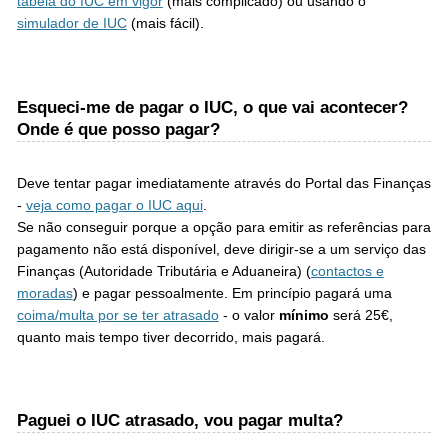
tabela do IUC em vigor
(mais complicado) ou usando o
simulador de IUC
(mais fácil).
Esqueci-me de pagar o IUC, o que vai acontecer?
Onde é que posso pagar?
Deve tentar pagar imediatamente através do Portal das Finanças
-
veja como pagar o IUC aqui
.
Se não conseguir porque a opção para emitir as referências para
pagamento não está disponível, deve dirigir-se a um serviço das
Finanças (Autoridade Tributária e Aduaneira) (
contactos e
moradas
) e pagar pessoalmente. Em princípio pagará uma
coima/multa por se ter atrasado
- o valor
mínimo
será 25€,
quanto mais tempo tiver decorrido, mais pagará.
Paguei o IUC atrasado, vou pagar multa?