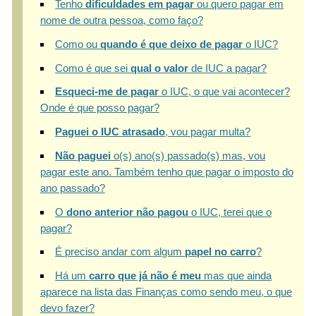
Tenho
dificuldades em pagar
ou quero pagar em
nome de outra pessoa, como faço?
Como ou
quando é que deixo de pagar
o IUC?
Como é que sei
qual o valor
de IUC a pagar?
Esqueci-me de pagar
o IUC, o que vai acontecer?
Onde é que posso pagar?
Paguei o IUC atrasado
, vou pagar multa?
Não paguei
o(s) ano(s) passado(s) mas, vou
pagar este ano. Também tenho que pagar o imposto do
ano passado?
O
dono anterior não pagou
o IUC, terei que o
pagar?
É preciso andar com algum
papel no carro
?
Há um
carro que já não é meu
mas que ainda
aparece na lista das Finanças como sendo meu, o que
devo fazer?