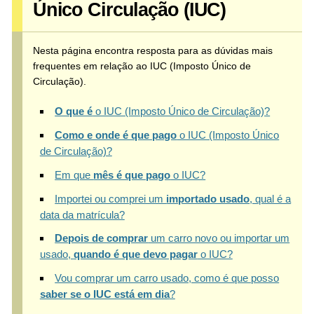
Único Circulação (IUC)
Nesta página encontra resposta para as dúvidas mais
frequentes em relação ao IUC (Imposto Único de
Circulação).
O que é
o IUC (Imposto Único de Circulação)?
Como e onde é que pago
o IUC (Imposto Único
de Circulação)?
Em que
mês é que pago
o IUC?
Importei ou comprei um
importado usado
, qual é a
data da matrícula?
Depois de comprar
um carro novo ou importar um
usado,
quando é que devo pagar
o IUC?
Vou comprar um carro usado, como é que posso
saber se o IUC está em dia
?