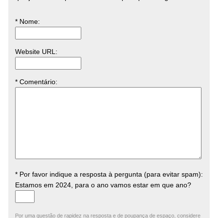
* Nome
:
Website URL
:
* Comentário
:
* Por favor indique a resposta à pergunta (para evitar spam):
Estamos em 2024, para o ano vamos estar em que ano?
Por uma questão de rapidez na resposta e de poupança de espaço, considere