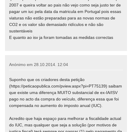
2007 e queira voltar ao pais não vejo como seja justo ter de
pagar um iuc pela data da matricula em Portugal pois essas
viaturas não estão preparadas para as novas normas de
CO2 e os valor são demasiado ridículos e não são
sustentáveis
E quanto ao isv ja foram tomadas as medidas correctas
Anónimo em
28.10.2014. 12:04
Suponho que os criadores desta petição
(https://peticaopublica.com/pview.aspx?pi=PT75139) saibam
que existe uma diferença MUITO substancial de ex-IA/ISV
pago no acto da compra do veículo, diferença essa que foi
compensada no aumento do imposto anual (IUC).
Acredito que haja espaço para melhorar a fiscalidade actual
do IUC, mas qualquer que seja a solução (por motivos de
justiça fiscal) terá sempre por passar (1) pelo pagamento da