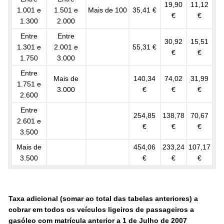
19,90
11,12
1.001 e
1.501 e
Mais de 100
35,41 €
€
€
1.300
2.000
Entre
Entre
30,92
15,51
1.301 e
2.001 e
55,31 €
€
€
1.750
3.000
Entre
Mais de
140,34
74,02
31,99
1.751 e
3.000
€
€
€
2.600
Entre
254,85
138,78
70,67
2.601 e
€
€
€
3.500
Mais de
454,06
233,24
107,17
3.500
€
€
€
Taxa adicional (somar ao total das tabelas anteriores) a
cobrar em todos os veículos ligeiros de passageiros a
gasóleo com matrícula anterior a 1 de Julho de 2007